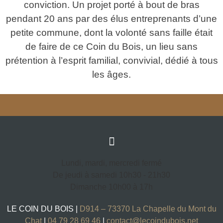
conviction. Un projet porté à bout de bras
pendant 20 ans par des élus entreprenants d’une
petite commune, dont la volonté sans faille était
de faire de ce Coin du Bois, un lieu sans
prétention à l’esprit familial, convivial, dédié à tous
les âges.
Lundi, mardi, mercredi fermé
De jeudi à samedi 10h30 - 21h30
Dimanche 10h00 à 17h
LE COIN DU BOIS |
D914 – 73370 La Chapelle du Mont du
Chat
|
04 79 28 69 46
|
contact@lecoindubois.net