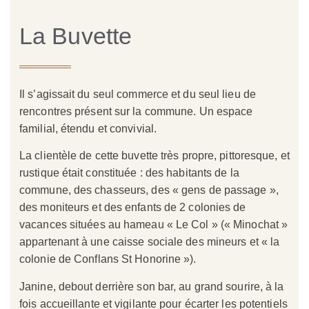
La Buvette
Il s’agissait du
seul commerce et du seul lieu de
rencontre
s
présent sur la commune. Un espace
familial, étendu et convivial.
La clientèle de cette buvette très propre, pittoresque, et
rustique était constituée : des habitants de la
commune, des chasseurs
, des « gens de passage »,
d
es moniteurs et des enfants de
2 colonies de
vacances
situées au hameau « Le Col » (
« Minochat »
appartenant à une
caisse sociale des m
ineurs et «
la
colonie de
Conflans St Honorine
»).
Janine, debout derrière son
bar,
au grand sourire, à la
fois accueillante et
vigilante
pour écarter les potentiels