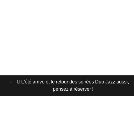
LES BOISSONS
ACTUS / EVENT
L'HISTOIRE
OFFRIR
RÉSERVER MA TABLE
L'été arrive et le retour des soirées Duo Jazz aussi,
pensez à réserver !