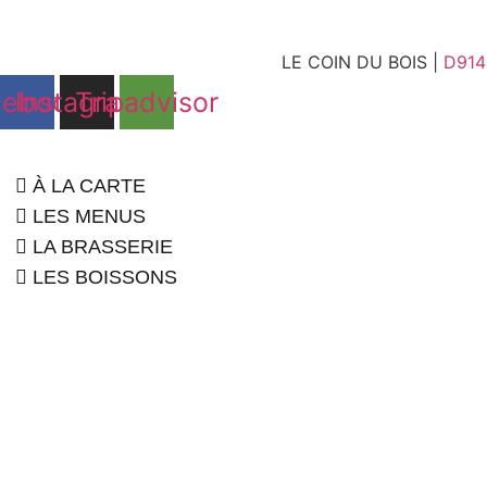
LE COIN DU BOIS |
D914
cebook
Instagram
Tripadvisor
À LA CARTE
LES MENUS
LA BRASSERIE
LES BOISSONS
LE RESTAURANT
À LA CARTE
LES MENUS
LA BRASSERIE
LES BOISSONS