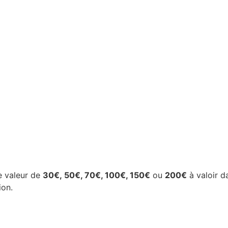
ne valeur de
30€, 50€, 70€, 100€, 150€
ou
200€
à valoir d
ion.