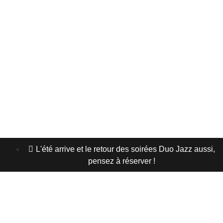
LES BOISSONS
ACTUS / EVENT
L'HISTOIRE
OFFRIR
RÉSERVER MA TABLE
L'été arrive et le retour des soirées Duo Jazz aussi,
pensez à réserver !