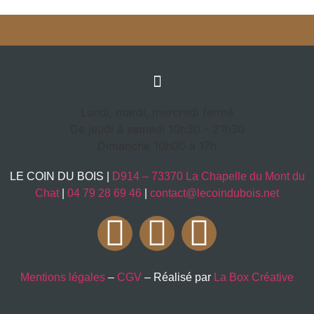
Lundi, mardi, mercredi fermé
De jeudi à samedi 10h30 - 21h30
Dimanche 10h00 à 17h
LE COIN DU BOIS |
D914 – 73370 La Chapelle du Mont du
Chat
|
04 79 28 69 46
|
contact@lecoindubois.net
Mentions légales
–
CGV
– Réalisé par
La Box Créative